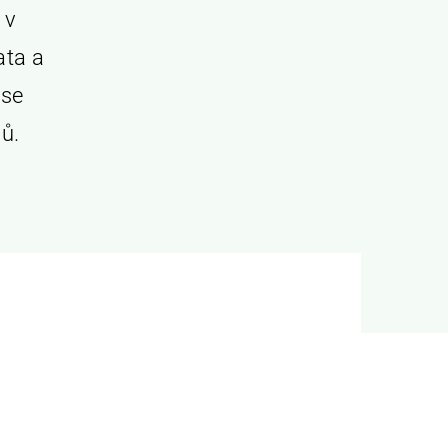
 v
ata a
 se
ů.