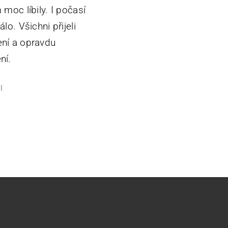
 moc líbily. I počasí
álo. Všichni přijeli
ní a opravdu
ní.
l