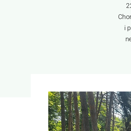
2
Chom
i 
n