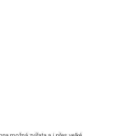
hna možná zvířata a i přes velké