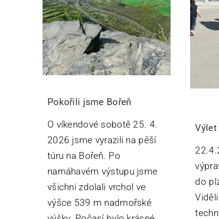
Pokořili jsme Bořeň
O víkendové sobotě 25. 4.
Výlet
2026 jsme vyrazili na pěší
22.4.
túru na Bořeň. Po
výpra
namáhavém výstupu jsme
do pl
všichni zdolali vrchol ve
Viděl
výšce 539 m nadmořské
techn
výšky. Počasí bylo krásné