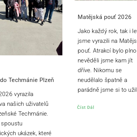
Matějská pouť 2026
Jako každý rok, tak i l
jsme vyrazili na Matěj
pouť. Atrakcí bylo plno
nevěděli jsme kam jít
dříve. Nikomu se
neudělalo špatně a
 do Techmánie Plzeň
parádně jsme si to užil
2026 vyrazila
va našich uživatelů
Číst Dál
zeňské Techmánie.
i spoustu
ických ukázek, které