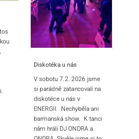
etos
skou
,
Diskotéka u nás
V sobotu 7.2. 2026 jsme
si parádně zatancovali na
i.
diskotéce u nás v
ENERGII. Nechyběla ani
barmanská show. K tanci
nám hráli DJ ONDRA a
ONDRA. Skvěle jsme si to