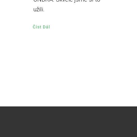
užili.
Číst Dál