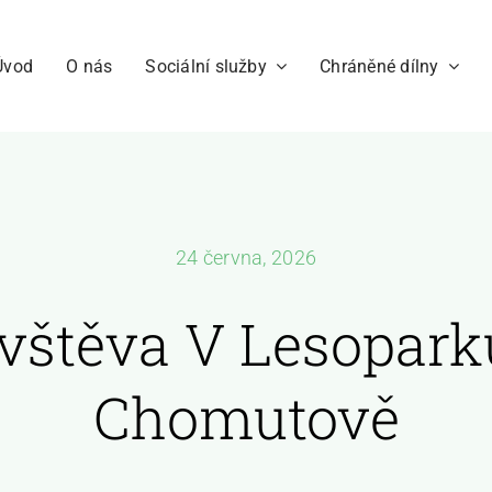
Úvod
O nás
Sociální služby
Chráněné dílny
24 června, 2026
vštěva V Lesopark
Chomutově