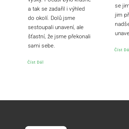
se jim
a tak se zadařil i výhled
jim př
do okolí. Dolů jsme
nadše
sestoupali unavení, ale
unave
šťastní, že jsme překonali
sami sebe.
Číst Dá
Číst Dál