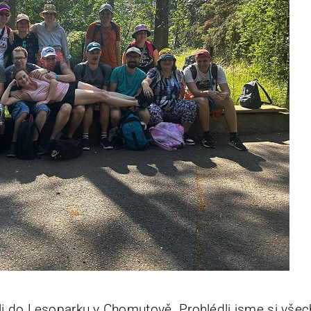
eli do Lesoparku v Chomutově. Prohlédli jsme si všec